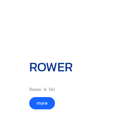
ROWER
Rower & Ski
more