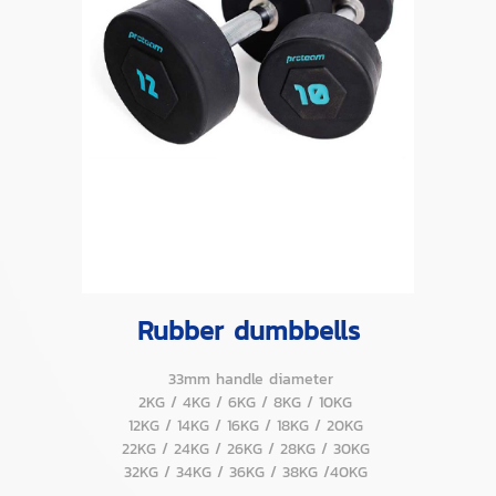
Rubber dumbbells
33mm handle diameter
2KG / 4KG / 6KG / 8KG / 10KG
12KG / 14KG / 16KG / 18KG / 20KG
22KG / 24KG / 26KG / 28KG / 30KG
32KG / 34KG / 36KG / 38KG /40KG