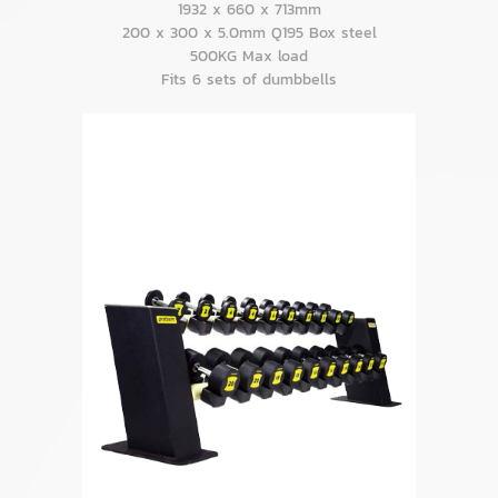
1932 x 660 x 713mm
200 x 300 x 5.0mm Q195 Box steel
500KG Max load
Fits 6 sets of dumbbells