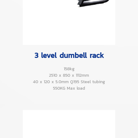
3 level dumbell rack
158kg
2510 x 850 x 1112mm
40 x 120 x 5.0mm Q195 Steel tubing
550KG Max load