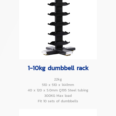
1-10kg dumbbell rack
22kg
510 x 510 x 1441mm
40 x 120 x 5.0mm Q195 Steel tubing
300KG Max load
Fit 10 sets of dumbbells