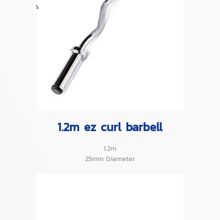
1.2m ez curl barbell
1.2m
25mm Diameter