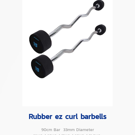
Rubber ez curl barbells
90cm Bar 33mm Diameter