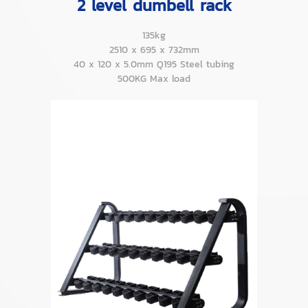
2 level dumbell rack
135kg
2510 x 695 x 732mm
40 x 120 x 5.0mm Q195 Steel tubing
500KG Max load